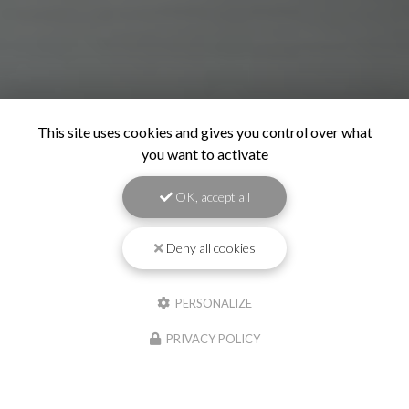
This site uses cookies and gives you control over what
you want to activate
OK, accept all
Deny all cookies
PERSONALIZE
Alladatin Peinture à
PRIVACY POLICY
Ambérieu-en-Bugey