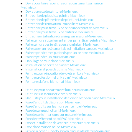
Devis pour faire repeindre son appartement ou maison
Meximieux
Devis travaux de peinture Meximieux
Entreprise de plaquiste peintre Meximieux
Entreprise de plâtrerie et de peinture Meximieux
Entreprise de rénovation immobilière Meximieux
Entreprise pour travaux de peinture décorative Meximieux
Entreprise pour travaux de plâtrerie Meximieux
Entreprise réalisation dressing sur mesure Meximieux
Faire peindre appartement entier par artisan peintre Meximieux
Faire peindre des fenêtres en aluminium Meximieux
Faire poser un revêtement de sol imitation parquet Meximieux
Faire repeindre mes plafonds par un peintre Meximieux
Faire repeindre un mur Meximieux
Habillage de mur placo Meximieux
Installation de porte de placard Meximieux
Installation et pose de cuisine Meximieux
Peintre pour rénovation de volets en bois Meximieux
Peintre professionnel prix au m² Meximieux
Peinture plafond blanc mat Meximieux
Peinture pour appartement lumineux Meximieux
Peinture sur menuiserie pvc Meximieux
Plaquiste pour installation de cloison sèche en placo Meximieux
Pose d'enduit de décoration Meximieux
Pose d'enduits sur les murs par peintre Meximieux
Pose de parquet flottant Meximieux
Pose de porte interieure sur mesure Meximieux
Pose de revêtement de sol PVC Meximieux
Pose et installation de verrière intérieure Meximieux
Pose placo maison neuve Meximieux
Prix de la pose d'une cloison en plaques de plâtre Meximieux