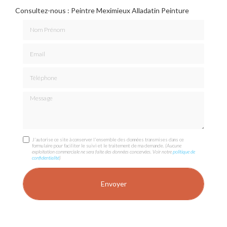
Consultez-nous : Peintre Meximieux Alladatin Peinture
Nom Prénom
Email
Téléphone
Message
J'autorise ce site à conserver l'ensemble des données transmises dans ce
formulaire pour faciliter le suivi et le traitement de ma demande.
(Aucune
exploitation commerciale ne sera faite des données concervées. Voir notre
politique de
confidentialité
)