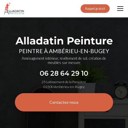
Aller
au
Rappel gratuit
contenu
principal
PEINTRE À AMBÉRIEU-EN-BUGEY
Aménagement intérieur, revêtement de sol, création de
meubles sur mesure
06 28 64 29 10
25 Lotissement de la Panicière
01500 Ambérieu-en-Bugey
Contactez-nous