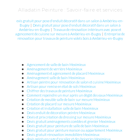
Alladatin Peinture : Savoir-faire et services
evis gratuit pour pose d'enduit décoratif dans un salon à Ambérieu-en-
Bugey
|
Devis gratuit pour pose d'enduit décoratif dans un salon à
Ambérieu-en-Bugey
|
Travaux de rénovation intérieure avec pose et
agencement de cuisine sur mesure à Ambérieu-en-Bugey
|
Entreprise de
rénovation pour travaux de peinture volets bois à Ambérieu-en-Bugey
Agencement de salle de bain Meximieux
Aménagement de verrière Meximieux
Aménagement et agencement de placard Meximieux
Aménagement salle de bain Meximieux
Artisan peintre pour rénovation de salon et cuisine Meximieux
Artisan pour remise en état de sols Meximieux
Chiffrer des travaux de peinture Meximieux
Comment repeindre un mur après un dégât des eaux Meximieux
Création de meuble salle de bain sur mesure Meximieux
Création de placard sur mesure Meximieux
Création et installation salle de bain Meximieux
Devis enduit de décoration peintre Meximieux
Devis et prix création de dressing sur mesure Meximieux
Devis gratuit aménagements combles et grenier Meximieux
Devis gratuit pour peinture de salle de bain Meximieux
Devis gratuit pour peinture maison ou appartement Meximieux
Devis gratuit rénovation immobilière Meximieux
devis peinture cage d'escalier et des boiseries Meximieux