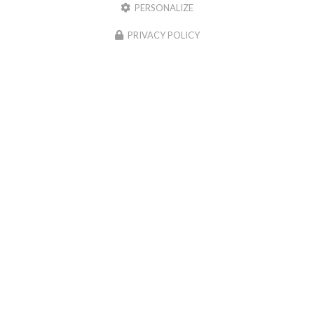
PERSONALIZE
PRIVACY POLICY
17/10/2024
Nouveau support de communication
web
Alladatin Peinture à Ambérieu-en-Bugey
vous présente
son nouveau support de communication web réalisé par la
société
BIIM COM
. Vous souhaitant une agréable visite…
Toute l'actualité