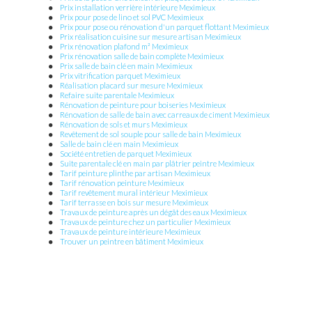
Prix installation verrière intérieure Meximieux
Prix pour pose de lino et sol PVC Meximieux
Prix pour pose ou rénovation d'un parquet flottant Meximieux
Prix réalisation cuisine sur mesure artisan Meximieux
Prix rénovation plafond m² Meximieux
Prix rénovation salle de bain complète Meximieux
Prix salle de bain clé en main Meximieux
Prix vitrification parquet Meximieux
Réalisation placard sur mesure Meximieux
Refaire suite parentale Meximieux
Rénovation de peinture pour boiseries Meximieux
Rénovation de salle de bain avec carreaux de ciment Meximieux
Rénovation de sols et murs Meximieux
Revêtement de sol souple pour salle de bain Meximieux
Salle de bain clé en main Meximieux
Société entretien de parquet Meximieux
Suite parentale clé en main par plâtrier peintre Meximieux
Tarif peinture plinthe par artisan Meximieux
Tarif rénovation peinture Meximieux
Tarif revêtement mural intérieur Meximieux
Tarif terrasse en bois sur mesure Meximieux
Travaux de peinture après un dégât des eaux Meximieux
Travaux de peinture chez un particulier Meximieux
Travaux de peinture intérieure Meximieux
Trouver un peintre en bâtiment Meximieux