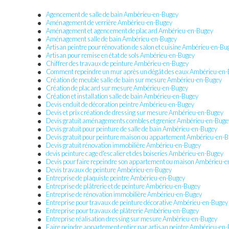
Agencement de salle de bain Ambérieu-en-Bugey
Aménagement de verrière Ambérieu-en-Bugey
Aménagement et agencement de placard Ambérieu-en-Bugey
Aménagement salle de bain Ambérieu-en-Bugey
Artisan peintre pour rénovation de salon et cuisine Ambérieu-en-Bu
Artisan pour remise en état de sols Ambérieu-en-Bugey
Chiffrer des travaux de peinture Ambérieu-en-Bugey
Comment repeindre un mur après un dégât des eaux Ambérieu-en
Création de meuble salle de bain sur mesure Ambérieu-en-Bugey
Création de placard sur mesure Ambérieu-en-Bugey
Création et installation salle de bain Ambérieu-en-Bugey
Devis enduit de décoration peintre Ambérieu-en-Bugey
Devis et prix création de dressing sur mesure Ambérieu-en-Bugey
Devis gratuit aménagements combles et grenier Ambérieu-en-Buge
Devis gratuit pour peinture de salle de bain Ambérieu-en-Bugey
Devis gratuit pour peinture maison ou appartement Ambérieu-en-
Devis gratuit rénovation immobilière Ambérieu-en-Bugey
devis peinture cage d'escalier et des boiseries Ambérieu-en-Bugey
Devis pour faire repeindre son appartement ou maison Ambérieu-
Devis travaux de peinture Ambérieu-en-Bugey
Entreprise de plaquiste peintre Ambérieu-en-Bugey
Entreprise de plâtrerie et de peinture Ambérieu-en-Bugey
Entreprise de rénovation immobilière Ambérieu-en-Bugey
Entreprise pour travaux de peinture décorative Ambérieu-en-Bugey
Entreprise pour travaux de plâtrerie Ambérieu-en-Bugey
Entreprise réalisation dressing sur mesure Ambérieu-en-Bugey
Faire peindre appartement entier par artisan peintre Ambérieu-en