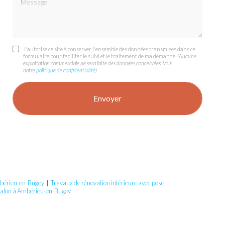
J'autorise ce site à conserver l'ensemble des données transmises dans ce
formulaire pour faciliter le suivi et le traitement de ma demande.
(Aucune
exploitation commerciale ne sera faite des données concervées. Voir
notre
politique de confidentialité
)
Ambérieu-en-Bugey
|
Travaux de rénovation intérieure avec pose
n salon à Ambérieu-en-Bugey