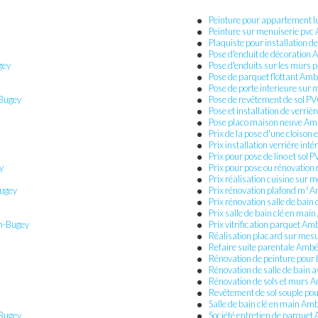
Peinture pour appartement 
Peinture sur menuiserie pv
Plaquiste pour installation 
Pose d'enduit de décoration
gey
Pose d'enduits sur les murs
Pose de parquet flottant Am
Pose de porte interieure su
-Bugey
Pose de revêtement de sol 
Pose et installation de verri
Pose placo maison neuve Am
Prix de la pose d'une cloiso
Prix installation verrière in
Prix pour pose de lino et so
y
Prix pour pose ou rénovation
Prix réalisation cuisine sur
Bugey
Prix rénovation plafond m² 
Prix rénovation salle de bai
Prix salle de bain clé en ma
en-Bugey
Prix vitrification parquet A
Réalisation placard sur me
Refaire suite parentale Amb
Rénovation de peinture pour
Rénovation de salle de bain
Rénovation de sols et murs 
Revêtement de sol souple po
Salle de bain clé en main A
-Bugey
Société entretien de parque