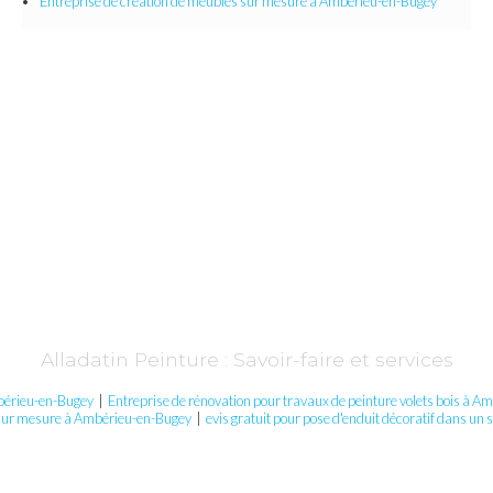
Entreprise de création de meubles sur mesure​​​​​​​
à Ambérieu-en-Bugey
Alladatin Peinture : Savoir-faire et services
mbérieu-en-Bugey
|
Entreprise de rénovation pour travaux de peinture volets bois à 
 sur mesure à Ambérieu-en-Bugey
|
evis gratuit pour pose d'enduit décoratif dans u