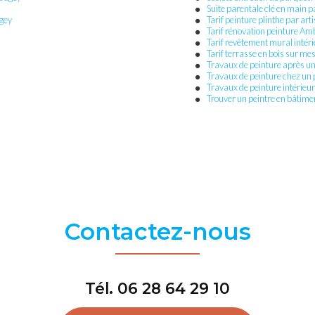
Suite parentale clé en main 
ugey
Tarif peinture plinthe par a
Tarif rénovation peinture A
Tarif revêtement mural inté
Tarif terrasse en bois sur 
Travaux de peinture après u
Travaux de peinture chez un
Travaux de peinture intérie
Trouver un peintre en bâtim
Contactez-nous
Tél.
06 28 64 29 10