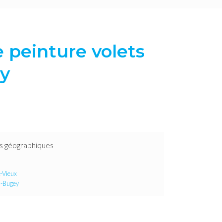
 peinture volets
y
s géographiques
e-Vieux
n-Bugey