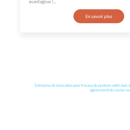
avantageux !...
En savoir plus
Entreprise de rénovation pour travaux de peinture volets boi
agencement de cuisine su