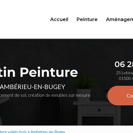
Accueil
Peinture
Aménagem
06 2
25 Lotiss
01500 
 AMBÉRIEU-EN-BUGEY
ement de sol, création de meubles sur mesure
Co
nture volets bois à Ambérieu-en-Bugey