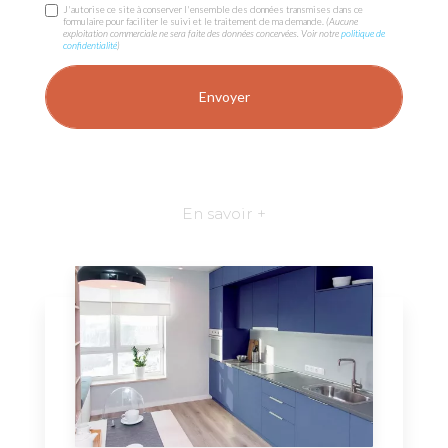
J'autorise ce site à conserver l'ensemble des données transmises dans ce
formulaire pour faciliter le suivi et le traitement de ma demande.
(Aucune
exploitation commerciale ne sera faite des données concervées. Voir notre
politique de
confidentialité
)
En savoir +