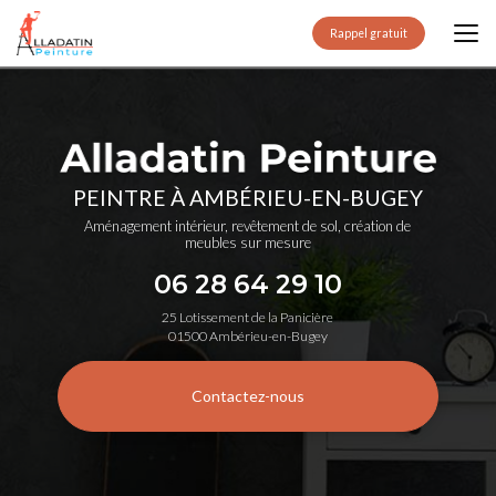
Aller
au
Rappel gratuit
contenu
principal
PEINTRE À AMBÉRIEU-EN-BUGEY
Aménagement intérieur, revêtement de sol, création de
meubles sur mesure
06 28 64 29 10
25 Lotissement de la Panicière
01500 Ambérieu-en-Bugey
Contactez-nous