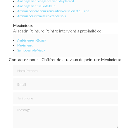
Aménagement et agencement de placard
Aménagement salle de bain
Artisan peintre pour rénovation de salon et cuisine
Artisan pour remise en état de sols
Meximieux
Alladatin Peinture Peintre intervient à proximité de :
Ambérieu-en-Bugey
Meximieux
Saint-Jean-le-Vieux
Contactez-nous : Chiffrer des travaux de peinture Meximieux
Nom Prénom
Email
Téléphone
Message