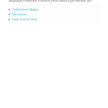
Alladatin Peinture Peintre intervient à proximité de :
Ambérieu-en-Bugey
Meximieux
Saint-Jean-le-Vieux