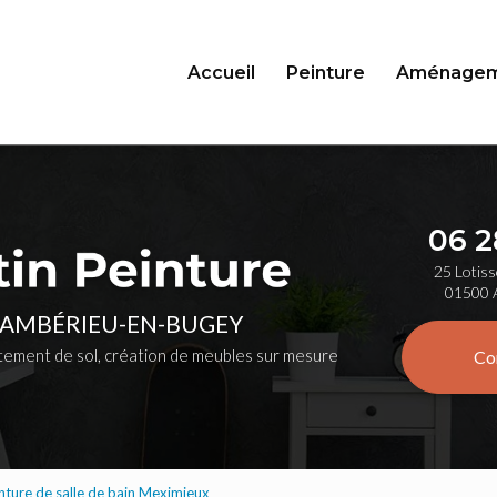
Accueil
Peinture
Aménagem
06 2
25 Lotiss
01500 
 AMBÉRIEU-EN-BUGEY
ement de sol, création de meubles sur mesure
Co
inture de salle de bain Meximieux