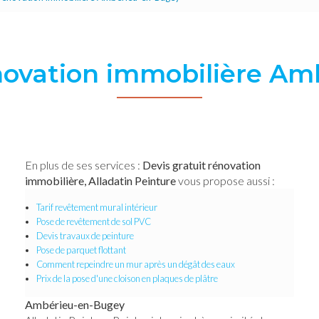
énovation immobilière A
En plus de ses services :
Devis gratuit rénovation
immobilière, Alladatin Peinture
vous propose aussi :
Tarif revêtement mural intérieur
Pose de revêtement de sol PVC
Devis travaux de peinture
Pose de parquet flottant
Comment repeindre un mur après un dégât des eaux
Prix de la pose d'une cloison en plaques de plâtre
Ambérieu-en-Bugey