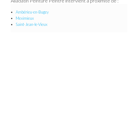
Alladatin Peinture Peintre intervient à proximité de :
Ambérieu-en-Bugey
Meximieux
Saint-Jean-le-Vieux