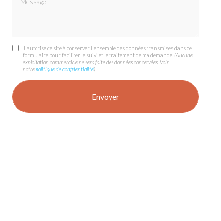
J'autorise ce site à conserver l'ensemble des données transmises dans ce
formulaire pour faciliter le suivi et le traitement de ma demande.
(Aucune
exploitation commerciale ne sera faite des données concervées. Voir
notre
politique de confidentialité
)