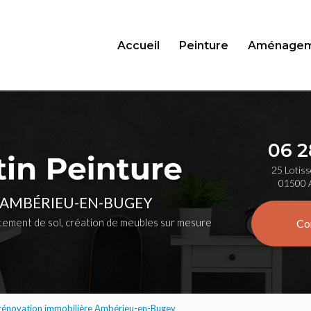
Accueil
Peinture
Aménagem
06 2
25 Lotiss
01500 
 AMBÉRIEU-EN-BUGEY
ement de sol, création de meubles sur mesure
Co
 rénovation immobilière Ambérieu-en-Bugey