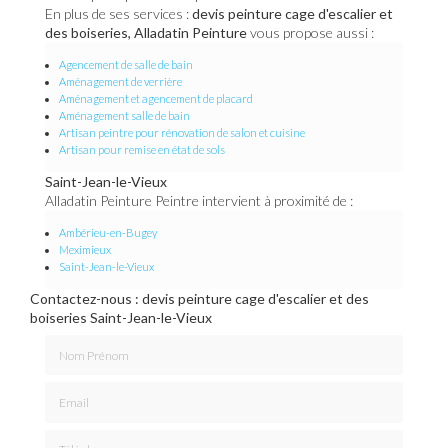
En plus de ses services :
devis peinture cage d'escalier et
des boiseries, Alladatin Peinture
vous propose aussi :
Agencement de salle de bain
Aménagement de verrière
Aménagement et agencement de placard
Aménagement salle de bain
Artisan peintre pour rénovation de salon et cuisine
Artisan pour remise en état de sols
Saint-Jean-le-Vieux
Alladatin Peinture Peintre intervient à proximité de :
Ambérieu-en-Bugey
Meximieux
Saint-Jean-le-Vieux
Contactez-nous : devis peinture cage d'escalier et des
boiseries Saint-Jean-le-Vieux
Nom Prénom
Email
Téléphone