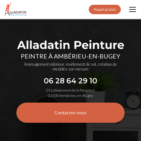
Aller
au
Rappel gratuit
contenu
principal
PEINTRE À AMBÉRIEU-EN-BUGEY
Aménagement intérieur, revêtement de sol, création de
meubles sur mesure
06 28 64 29 10
25 Lotissement de la Panicière
01500 Ambérieu-en-Bugey
Contactez-nous