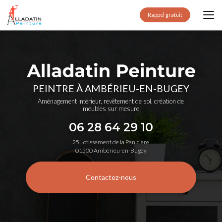
Aller
au
Rappel gratuit
contenu
principal
PEINTRE À AMBÉRIEU-EN-BUGEY
Aménagement intérieur, revêtement de sol, création de
meubles sur mesure
06 28 64 29 10
25 Lotissement de la Panicière
01500 Ambérieu-en-Bugey
Contactez-nous