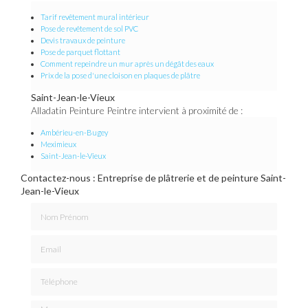
Tarif revêtement mural intérieur
Pose de revêtement de sol PVC
Devis travaux de peinture
Pose de parquet flottant
Comment repeindre un mur après un dégât des eaux
Prix de la pose d'une cloison en plaques de plâtre
Saint-Jean-le-Vieux
Alladatin Peinture Peintre intervient à proximité de :
Ambérieu-en-Bugey
Meximieux
Saint-Jean-le-Vieux
Contactez-nous : Entreprise de plâtrerie et de peinture Saint-
Jean-le-Vieux
Nom Prénom
Email
Téléphone
Message