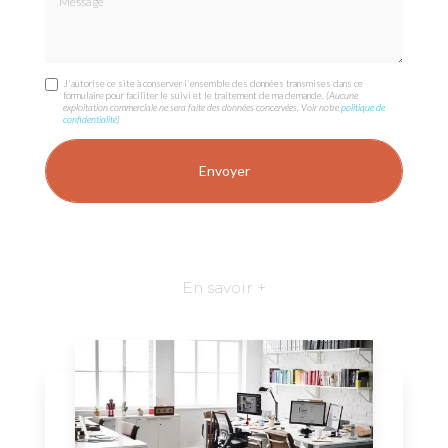
J'autorise ce site à conserver l'ensemble des données transmises dans ce
formulaire pour faciliter le suivi et le traitement de ma demande.
(Aucune
exploitation commerciale ne sera faite des données concervées. Voir notre
politique de
confidentialité
)
En savoir +