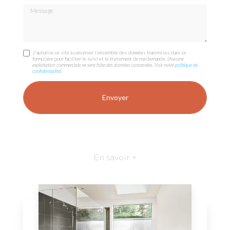
Message
J'autorise ce site à conserver l'ensemble des données transmises dans ce
formulaire pour faciliter le suivi et le traitement de ma demande.
(Aucune
exploitation commerciale ne sera faite des données concervées. Voir notre
politique de
confidentialité
)
En savoir +