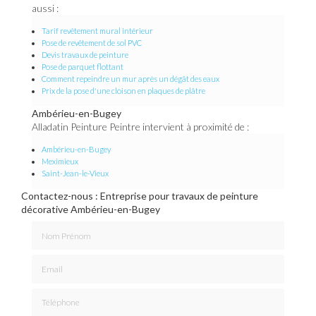
aussi :
Tarif revêtement mural intérieur
Pose de revêtement de sol PVC
Devis travaux de peinture
Pose de parquet flottant
Comment repeindre un mur après un dégât des eaux
Prix de la pose d'une cloison en plaques de plâtre
Ambérieu-en-Bugey
Alladatin Peinture Peintre intervient à proximité de :
Ambérieu-en-Bugey
Meximieux
Saint-Jean-le-Vieux
Contactez-nous : Entreprise pour travaux de peinture
décorative Ambérieu-en-Bugey
Nom Prénom
Email
Téléphone