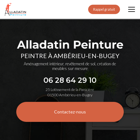
Aller
au
Rappel gratuit
contenu
principal
PEINTRE À AMBÉRIEU-EN-BUGEY
Aménagement intérieur, revêtement de sol, création de
meubles sur mesure
06 28 64 29 10
25 Lotissement de la Panicière
01500 Ambérieu-en-Bugey
Contactez-nous