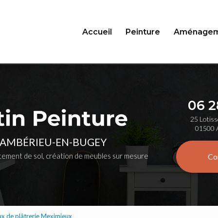
Accueil
Peinture
Aménagem
06 2
25 Lotiss
01500 
 AMBÉRIEU-EN-BUGEY
ement de sol, création de meubles sur mesure
Co
ux de plâtrerie Meximieux