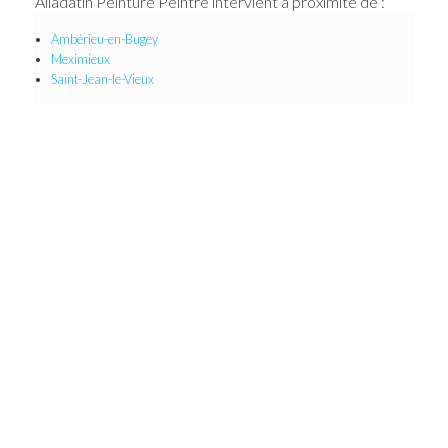
Alladatin Peinture Peintre intervient à proximité de :
Ambérieu-en-Bugey
Meximieux
Saint-Jean-le-Vieux