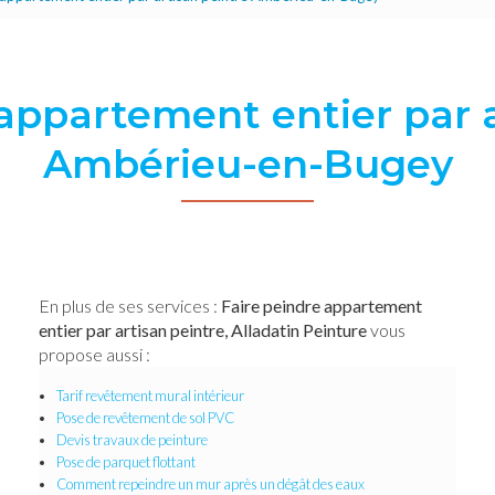
 appartement entier par a
Ambérieu-en-Bugey
En plus de ses services :
Faire peindre appartement
entier par artisan peintre, Alladatin Peinture
vous
propose aussi :
Tarif revêtement mural intérieur
Pose de revêtement de sol PVC
Devis travaux de peinture
Pose de parquet flottant
Comment repeindre un mur après un dégât des eaux