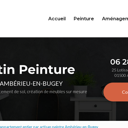
Accueil
Peinture
Aménagem
06 2
25 Lotiss
01500 
 AMBÉRIEU-EN-BUGEY
ement de sol, création de meubles sur mesure
Co
 appartement entier par artisan peintre Ambérieu-en-Bugey