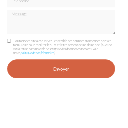
Message
J'autorise ce site à conserver l'ensemble des données transmises dans ce
formulaire pour faciliter le suivi et le traitement de ma demande.
(Aucune
exploitation commerciale ne sera faite des données concervées. Voir
notre
politique de confidentialité
)