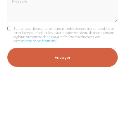
J'autorise ce site à conserver l'ensemble des données transmises dans ce
formulaire pour faciliter le suivi et le traitement de ma demande.
(Aucune
exploitation commerciale ne sera faite des données concervées. Voir
notre
politique de confidentialité
)