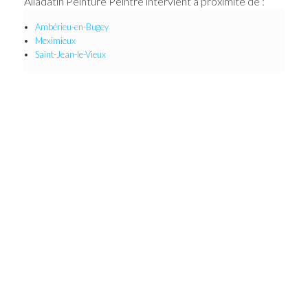
Alladatin Peinture Peintre intervient à proximité de :
Ambérieu-en-Bugey
Meximieux
Saint-Jean-le-Vieux