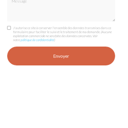
J'autorise ce site à conserver l'ensemble des données transmises dans ce
formulaire pour faciliter le suivi et le traitement de ma demande.
(Aucune
exploitation commerciale ne sera faite des données concervées. Voir
notre
politique de confidentialité
)