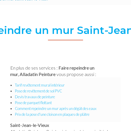
eindre un mur Saint-Jea
En plus de ses services :
Faire repeindre un
mur, Alladatin Peinture
vous propose aussi :
Tarif revêtement mural intérieur
Pose de revêtement de sol PVC
Devis travaux de peinture
Pose de parquet flottant
Comment repeindre un mur après un dégât des eaux
Prix de la pose d'une cloison en plaques de plâtre
Saint-Jean-le-Vieux