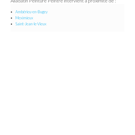
Alladatin Peinture Peintre intervient à proximité de :
Ambérieu-en-Bugey
Meximieux
Saint-Jean-le-Vieux