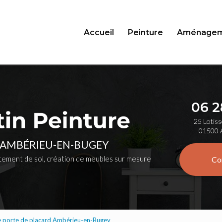
Accueil
Peinture
Aménagem
06 2
25 Lotiss
01500 
 AMBÉRIEU-EN-BUGEY
ement de sol, création de meubles sur mesure
Co
de porte de placard Ambérieu-en-Bugey