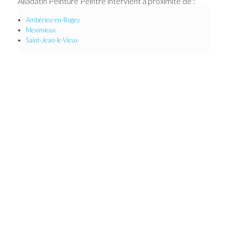
Alladatin Peinture Peintre intervient à proximité de :
Ambérieu-en-Bugey
Meximieux
Saint-Jean-le-Vieux