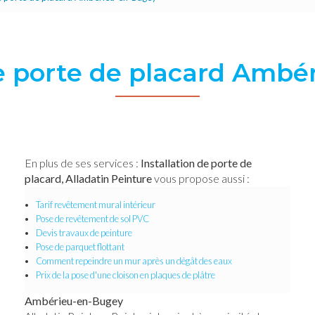
de porte de placard Amb
En plus de ses services :
Installation de porte de
placard, Alladatin Peinture
vous propose aussi :
Tarif revêtement mural intérieur
Pose de revêtement de sol PVC
Devis travaux de peinture
Pose de parquet flottant
Comment repeindre un mur après un dégât des eaux
Prix de la pose d'une cloison en plaques de plâtre
Ambérieu-en-Bugey