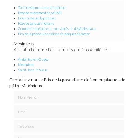
Tarif revêtement mural intérieur
Pose de revêtement de sol PVC
Devis travaux de peinture
Pose de parquet flottant
Comment repeindre un mur après un dégât des eaux
Prix de la pose d'une cloison en plaques de plâtre
Meximieux
Alladatin Peinture Peintre intervient à proximité de :
Ambérieu-en-Bugey
Meximieux
Saint-Jean-le-Vieux
Contactez-nous : Prix de la pose d'une cloison en plaques de
plâtre Meximieux
Nom Prénom
Email
Téléphone
Message