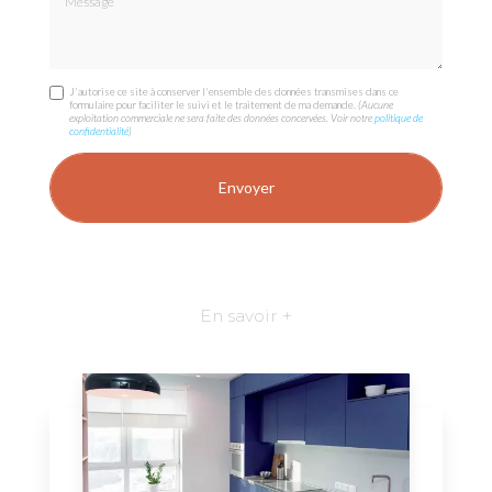
J'autorise ce site à conserver l'ensemble des données transmises dans ce
formulaire pour faciliter le suivi et le traitement de ma demande.
(Aucune
exploitation commerciale ne sera faite des données concervées. Voir notre
politique de
confidentialité
)
En savoir +