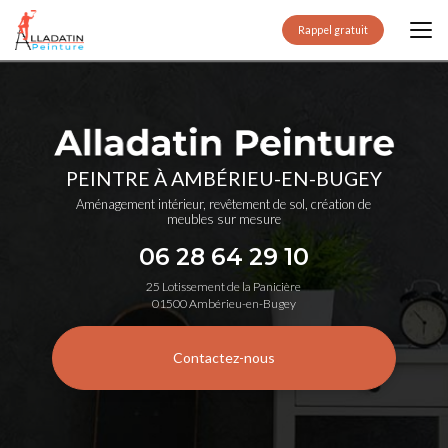
Aller
au
Rappel gratuit
contenu
principal
PEINTRE À AMBÉRIEU-EN-BUGEY
Aménagement intérieur, revêtement de sol, création de
meubles sur mesure
06 28 64 29 10
25 Lotissement de la Panicière
01500 Ambérieu-en-Bugey
Contactez-nous