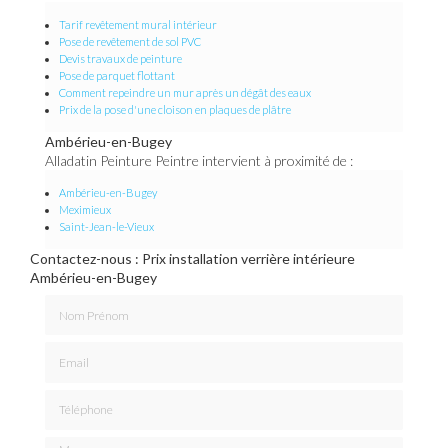
Tarif revêtement mural intérieur
Pose de revêtement de sol PVC
Devis travaux de peinture
Pose de parquet flottant
Comment repeindre un mur après un dégât des eaux
Prix de la pose d'une cloison en plaques de plâtre
Ambérieu-en-Bugey
Alladatin Peinture Peintre intervient à proximité de :
Ambérieu-en-Bugey
Meximieux
Saint-Jean-le-Vieux
Contactez-nous : Prix installation verrière intérieure
Ambérieu-en-Bugey
Nom Prénom
Email
Téléphone
Message