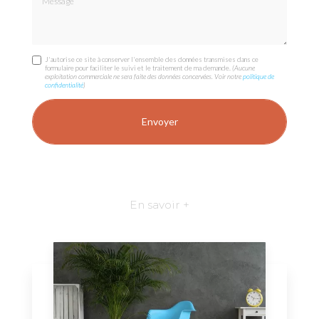
J'autorise ce site à conserver l'ensemble des données transmises dans ce
formulaire pour faciliter le suivi et le traitement de ma demande.
(Aucune
exploitation commerciale ne sera faite des données concervées. Voir notre
politique de
confidentialité
)
En savoir +