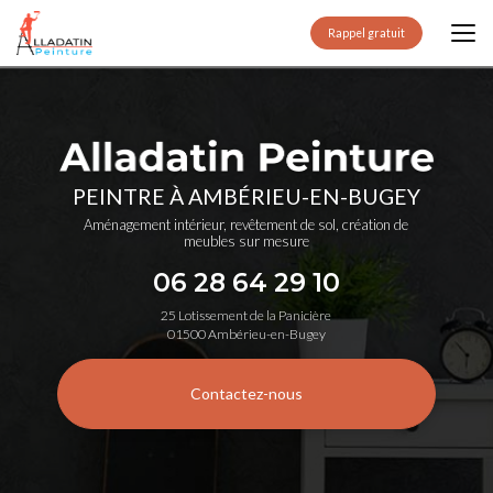
Aller
au
Rappel gratuit
contenu
principal
PEINTRE À AMBÉRIEU-EN-BUGEY
Aménagement intérieur, revêtement de sol, création de
meubles sur mesure
06 28 64 29 10
25 Lotissement de la Panicière
01500 Ambérieu-en-Bugey
Contactez-nous