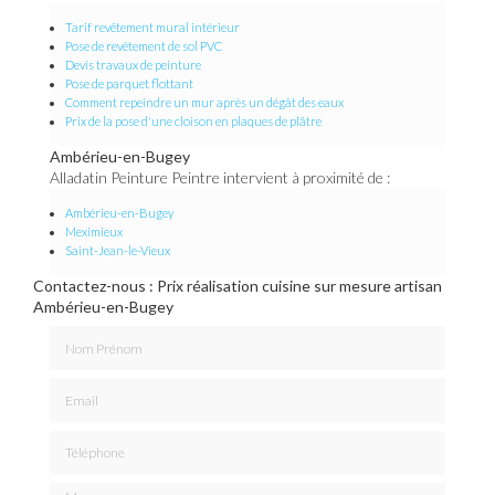
Tarif revêtement mural intérieur
Pose de revêtement de sol PVC
Devis travaux de peinture
Pose de parquet flottant
Comment repeindre un mur après un dégât des eaux
Prix de la pose d'une cloison en plaques de plâtre
Ambérieu-en-Bugey
Alladatin Peinture Peintre intervient à proximité de :
Ambérieu-en-Bugey
Meximieux
Saint-Jean-le-Vieux
Contactez-nous : Prix réalisation cuisine sur mesure artisan
Ambérieu-en-Bugey
Nom Prénom
Email
Téléphone
Message