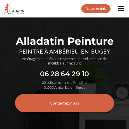
Aller
au
Rappel gratuit
contenu
principal
PEINTRE À AMBÉRIEU-EN-BUGEY
Aménagement intérieur, revêtement de sol, création de
meubles sur mesure
06 28 64 29 10
25 Lotissement de la Panicière
01500 Ambérieu-en-Bugey
Contactez-nous