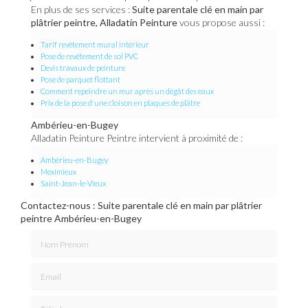
En plus de ses services :
Suite parentale clé en main par
plâtrier peintre, Alladatin Peinture
vous propose aussi :
Tarif revêtement mural intérieur
Pose de revêtement de sol PVC
Devis travaux de peinture
Pose de parquet flottant
Comment repeindre un mur après un dégât des eaux
Prix de la pose d'une cloison en plaques de plâtre
Ambérieu-en-Bugey
Alladatin Peinture Peintre intervient à proximité de :
Ambérieu-en-Bugey
Meximieux
Saint-Jean-le-Vieux
Contactez-nous : Suite parentale clé en main par plâtrier
peintre Ambérieu-en-Bugey
Nom Prénom
Email
Téléphone