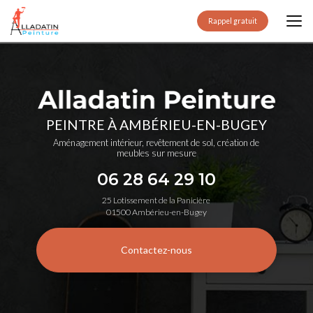
Aller
au
Rappel gratuit
contenu
principal
PEINTRE À AMBÉRIEU-EN-BUGEY
Aménagement intérieur, revêtement de sol, création de
meubles sur mesure
06 28 64 29 10
25 Lotissement de la Panicière
01500 Ambérieu-en-Bugey
Contactez-nous