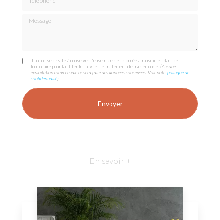
Message
J'autorise ce site à conserver l'ensemble des données transmises dans ce
formulaire pour faciliter le suivi et le traitement de ma demande.
(Aucune
exploitation commerciale ne sera faite des données concervées. Voir notre
politique de
confidentialité
)
En savoir +