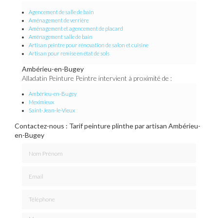
Agencement de salle de bain
Aménagement de verrière
Aménagement et agencement de placard
Aménagement salle de bain
Artisan peintre pour rénovation de salon et cuisine
Artisan pour remise en état de sols
Ambérieu-en-Bugey
Alladatin Peinture Peintre intervient à proximité de :
Ambérieu-en-Bugey
Meximieux
Saint-Jean-le-Vieux
Contactez-nous : Tarif peinture plinthe par artisan Ambérieu-
en-Bugey
Nom Prénom
Email
Téléphone
Message