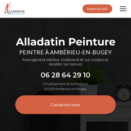
Aller
au
Rappel gratuit
contenu
principal
PEINTRE À AMBÉRIEU-EN-BUGEY
Aménagement intérieur, revêtement de sol, création de
meubles sur mesure
06 28 64 29 10
25 Lotissement de la Panicière
01500 Ambérieu-en-Bugey
Contactez-nous