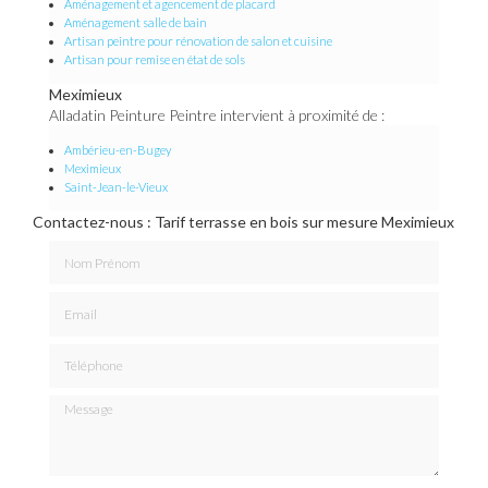
Aménagement et agencement de placard
Aménagement salle de bain
Artisan peintre pour rénovation de salon et cuisine
Artisan pour remise en état de sols
Meximieux
Alladatin Peinture Peintre intervient à proximité de :
Ambérieu-en-Bugey
Meximieux
Saint-Jean-le-Vieux
Contactez-nous : Tarif terrasse en bois sur mesure Meximieux
Nom Prénom
Email
Téléphone
Message