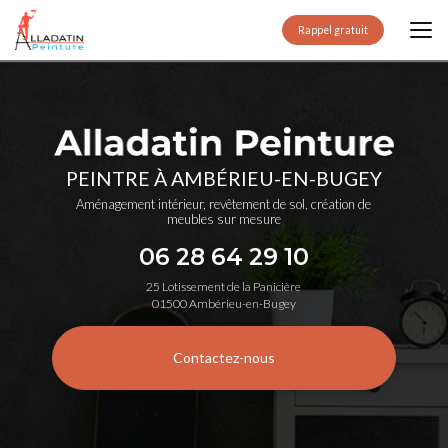
Aller
au
Rappel gratuit
contenu
principal
PEINTRE À AMBÉRIEU-EN-BUGEY
Aménagement intérieur, revêtement de sol, création de
meubles sur mesure
06 28 64 29 10
25 Lotissement de la Panicière
01500 Ambérieu-en-Bugey
Contactez-nous