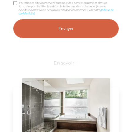
J'autorise ce site à conserver l'ensemble des données transmises dans ce
formulaire pour faciliter le suivi et le traitement de ma demande.
(Aucune
exploitation commerciale ne sera faite des données concervées. Voir notre
politique de
confidentialité
)
En savoir +