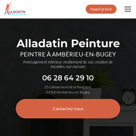
Aller
au
Rappel gratuit
contenu
principal
PEINTRE À AMBÉRIEU-EN-BUGEY
Aménagement intérieur, revêtement de sol, création de
meubles sur mesure
06 28 64 29 10
25 Lotissement de la Panicière
01500 Ambérieu-en-Bugey
Contactez-nous