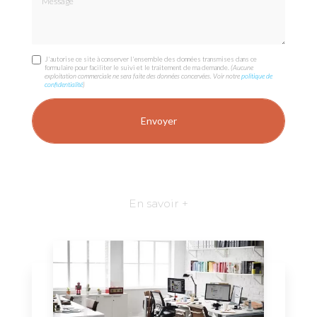
J'autorise ce site à conserver l'ensemble des données transmises dans ce
formulaire pour faciliter le suivi et le traitement de ma demande.
(Aucune
exploitation commerciale ne sera faite des données concervées. Voir notre
politique de
confidentialité
)
En savoir +