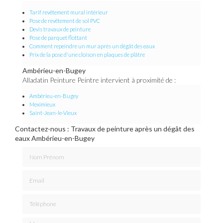
Tarif revêtement mural intérieur
Pose de revêtement de sol PVC
Devis travaux de peinture
Pose de parquet flottant
Comment repeindre un mur après un dégât des eaux
Prix de la pose d'une cloison en plaques de plâtre
Ambérieu-en-Bugey
Alladatin Peinture Peintre intervient à proximité de :
Ambérieu-en-Bugey
Meximieux
Saint-Jean-le-Vieux
Contactez-nous : Travaux de peinture après un dégât des
eaux Ambérieu-en-Bugey
Nom Prénom
Email
Téléphone
Message