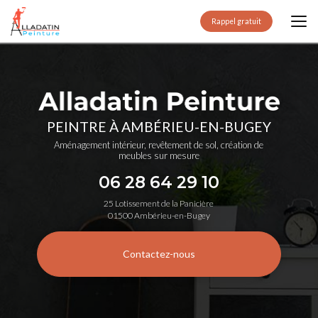
Aller
au
Rappel gratuit
contenu
principal
PEINTRE À AMBÉRIEU-EN-BUGEY
Aménagement intérieur, revêtement de sol, création de
meubles sur mesure
06 28 64 29 10
25 Lotissement de la Panicière
01500 Ambérieu-en-Bugey
Contactez-nous