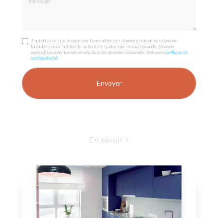
J'autorise ce site à conserver l'ensemble des données transmises dans ce
formulaire pour faciliter le suivi et le traitement de ma demande.
(Aucune
exploitation commerciale ne sera faite des données concervées. Voir notre
politique de
confidentialité
)
En savoir +