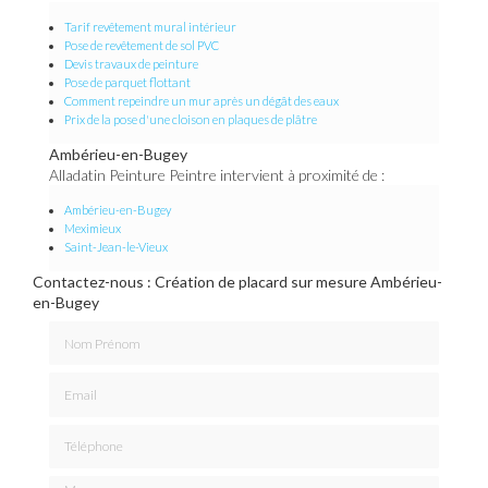
Tarif revêtement mural intérieur
Pose de revêtement de sol PVC
Devis travaux de peinture
Pose de parquet flottant
Comment repeindre un mur après un dégât des eaux
Prix de la pose d'une cloison en plaques de plâtre
Ambérieu-en-Bugey
Alladatin Peinture Peintre intervient à proximité de :
Ambérieu-en-Bugey
Meximieux
Saint-Jean-le-Vieux
Contactez-nous : Création de placard sur mesure Ambérieu-
en-Bugey
Nom Prénom
Email
Téléphone
Message