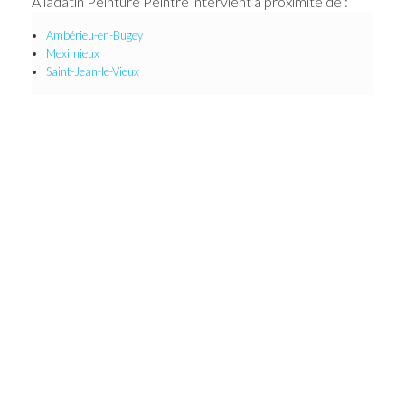
Alladatin Peinture Peintre intervient à proximité de :
Ambérieu-en-Bugey
Meximieux
Saint-Jean-le-Vieux