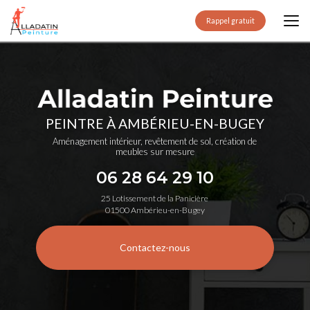
Aller
au
Rappel gratuit
contenu
principal
PEINTRE À AMBÉRIEU-EN-BUGEY
Aménagement intérieur, revêtement de sol, création de
meubles sur mesure
06 28 64 29 10
25 Lotissement de la Panicière
01500 Ambérieu-en-Bugey
Contactez-nous