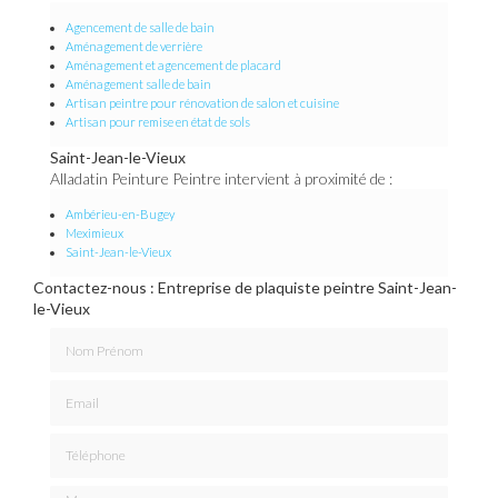
Agencement de salle de bain
Aménagement de verrière
Aménagement et agencement de placard
Aménagement salle de bain
Artisan peintre pour rénovation de salon et cuisine
Artisan pour remise en état de sols
Saint-Jean-le-Vieux
Alladatin Peinture Peintre intervient à proximité de :
Ambérieu-en-Bugey
Meximieux
Saint-Jean-le-Vieux
Contactez-nous : Entreprise de plaquiste peintre Saint-Jean-
le-Vieux
Nom Prénom
Email
Téléphone
Message