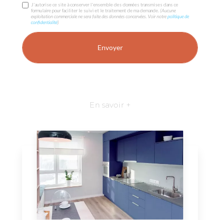
J'autorise ce site à conserver l'ensemble des données transmises dans ce
formulaire pour faciliter le suivi et le traitement de ma demande.
(Aucune
exploitation commerciale ne sera faite des données concervées. Voir notre
politique de
confidentialité
)
En savoir +