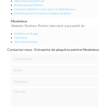
Devis travaux de peinture
Pose de parquet flottant
Comment repeindre un mur après un dégât des eaux
Prix de la pose d'une cloison en plaques de plâtre
Meximieux
Alladatin Peinture Peintre intervient à proximité de :
Ambérieu-en-Bugey
Meximieux
Saint-Jean-le-Vieux
Contactez-nous : Entreprise de plaquiste peintre Meximieux
Nom Prénom
Email
Téléphone
Message