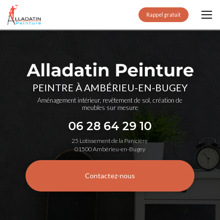
Aller
au
Rappel gratuit
contenu
principal
PEINTRE À AMBÉRIEU-EN-BUGEY
Aménagement intérieur, revêtement de sol, création de
meubles sur mesure
06 28 64 29 10
25 Lotissement de la Panicière
01500 Ambérieu-en-Bugey
Contactez-nous