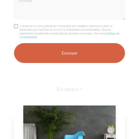
J'autorise ce site à conserver l'ensemble des données transmises dans ce
formulaire pour faciliter le suivi et le traitement de ma demande.
(Aucune
exploitation commerciale ne sera faite des données concervées. Voir notre
politique de
confidentialité
)
En savoir +