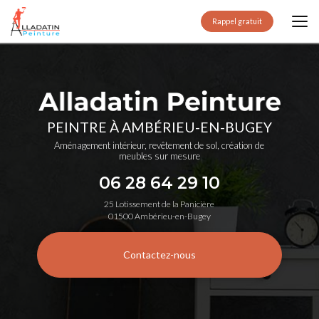
Aller
au
Rappel gratuit
contenu
principal
PEINTRE À AMBÉRIEU-EN-BUGEY
Aménagement intérieur, revêtement de sol, création de
meubles sur mesure
06 28 64 29 10
25 Lotissement de la Panicière
01500 Ambérieu-en-Bugey
Contactez-nous