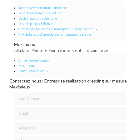
Tarif revêtement mural intérieur
Pose de revêtement de sol PVC
Devis travaux de peinture
Pose de parquet flottant
Comment repeindre un mur après un dégât des eaux
Prix de la pose d'une cloison en plaques de plâtre
Meximieux
Alladatin Peinture Peintre intervient à proximité de :
Ambérieu-en-Bugey
Meximieux
Saint-Jean-le-Vieux
Contactez-nous : Entreprise réalisation dressing sur mesure
Meximieux
Nom Prénom
Email
Téléphone
Message