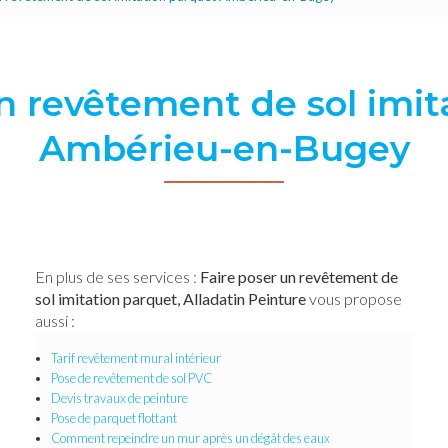
un revêtement de sol imit
Ambérieu-en-Bugey
En plus de ses services :
Faire poser un revêtement de
sol imitation parquet, Alladatin Peinture
vous propose
aussi :
Tarif revêtement mural intérieur
Pose de revêtement de sol PVC
Devis travaux de peinture
Pose de parquet flottant
Comment repeindre un mur après un dégât des eaux