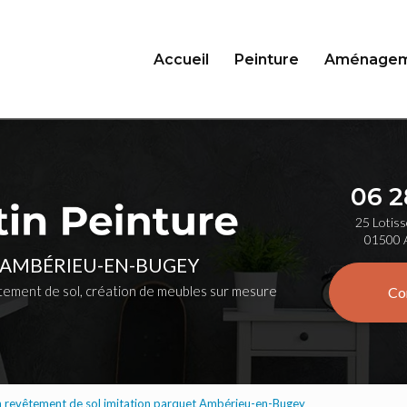
Accueil
Peinture
Aménagem
06 2
25 Lotiss
01500 
 AMBÉRIEU-EN-BUGEY
ement de sol, création de meubles sur mesure
Co
n revêtement de sol imitation parquet Ambérieu-en-Bugey