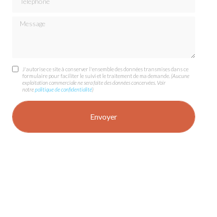
Message
J'autorise ce site à conserver l'ensemble des données transmises dans ce
formulaire pour faciliter le suivi et le traitement de ma demande.
(Aucune
exploitation commerciale ne sera faite des données concervées. Voir
notre
politique de confidentialité
)