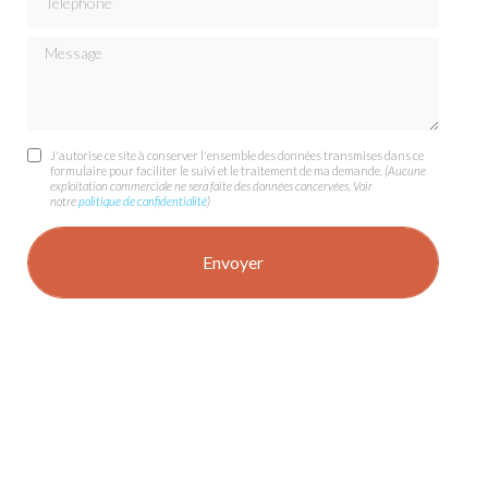
Message
J'autorise ce site à conserver l'ensemble des données transmises dans ce
formulaire pour faciliter le suivi et le traitement de ma demande.
(Aucune
exploitation commerciale ne sera faite des données concervées. Voir
notre
politique de confidentialité
)