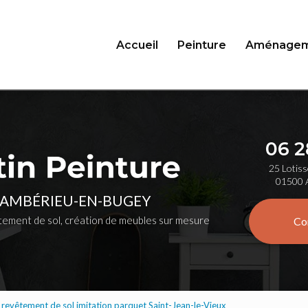
Accueil
Peinture
Aménagem
06 2
25 Lotiss
01500 
 AMBÉRIEU-EN-BUGEY
ement de sol, création de meubles sur mesure
Co
 revêtement de sol imitation parquet Saint-Jean-le-Vieux