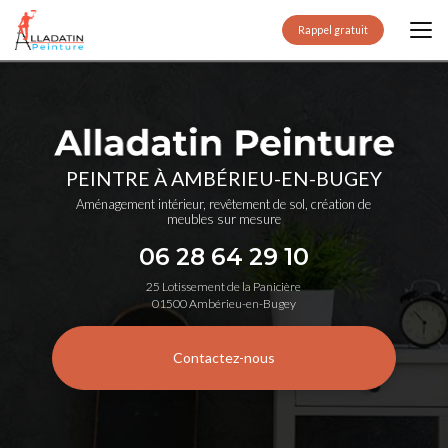
Aller
au
Rappel gratuit
contenu
principal
PEINTRE À AMBÉRIEU-EN-BUGEY
Aménagement intérieur, revêtement de sol, création de
meubles sur mesure
06 28 64 29 10
25 Lotissement de la Panicière
01500 Ambérieu-en-Bugey
Contactez-nous