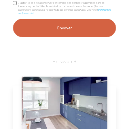
J'autorise ce site à conserver l'ensemble des données transmises dans ce
formulaire pour faciliter le suivi et le traitement de ma demande.
(Aucune
exploitation commerciale ne sera faite des données concervées. Voir notre
politique de
confidentialité
)
En savoir +