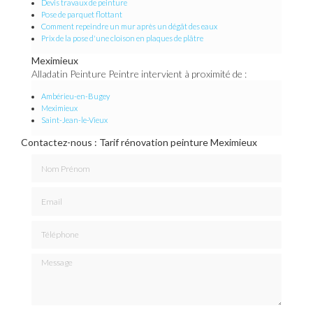
Devis travaux de peinture
Pose de parquet flottant
Comment repeindre un mur après un dégât des eaux
Prix de la pose d'une cloison en plaques de plâtre
Meximieux
Alladatin Peinture Peintre intervient à proximité de :
Ambérieu-en-Bugey
Meximieux
Saint-Jean-le-Vieux
Contactez-nous : Tarif rénovation peinture Meximieux
Nom Prénom
Email
Téléphone
Message